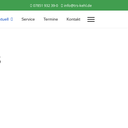
07851 932 39-0
info@trs-kehl.de
tuell
Service
Termine
Kontakt
3