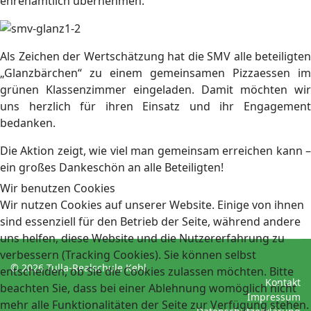
ehrenamtlich übernehmen.
Als Zeichen der Wertschätzung hat die SMV alle beteiligten
„Glanzbärchen“ zu einem gemeinsamen Pizzaessen im
grünen Klassenzimmer eingeladen. Damit möchten wir
uns herzlich für ihren Einsatz und ihr Engagement
bedanken.
Die Aktion zeigt, wie viel man gemeinsam erreichen kann –
ein großes Dankeschön an alle Beteiligten!
Wir benutzen Cookies
Wir nutzen Cookies auf unserer Website. Einige von ihnen
sind essenziell für den Betrieb der Seite, während andere
uns helfen, diese Website und die Nutzererfahrung zu
verbessern (Tracking Cookies). Sie können selbst
© 2026 Tulla-Realschule Kehl
entscheiden, ob Sie die Cookies zulassen möchten. Bitte
Kontakt
beachten Sie, dass bei einer Ablehnung womöglich nicht
Impressum
mehr alle Funktionalitäten der Seite zur Verfügung stehen.