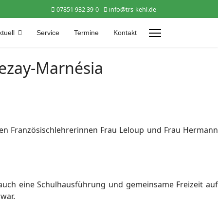
07851 932 39-0
info@trs-kehl.de
tuell
Service
Termine
Kontakt
Lezay-Marnésia
 den Französischlehrerinnen Frau Leloup und Frau Hermann
auch eine Schulhausführung und gemeinsame Freizeit auf
 war.