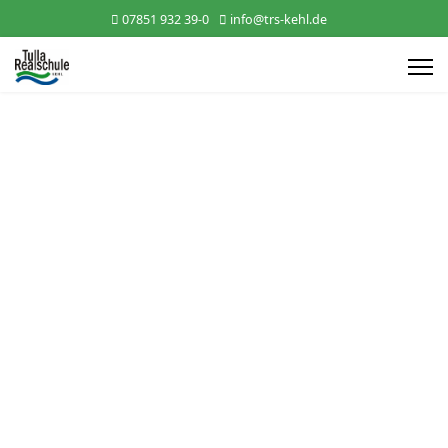
07851 932 39-0
info@trs-kehl.de
9c in der Sportschule Steinbach
An den heißesten drei Tagen des Jahres verbrachte die Klassse 9c
mit ihren Lehrern Herr Hering,
Frau Huschle und Herr Ildem in der Sportschule in Steinbach. Das
angrenzenden Schwimmbads sorgte
zum Glück für die notwendige Abkühlung.
An einem Vormittag besuchten die Klasse Baden-Baden und
ab dem späten Nachmittag versuchten die Schülerinnen und
Schüler alle möglichen Sportarten aus.
Es waren, trotz der großen Hitze, drei tolle Tage in Baden-Baden.
Die 7c im Schullandheim am
Schluchsee