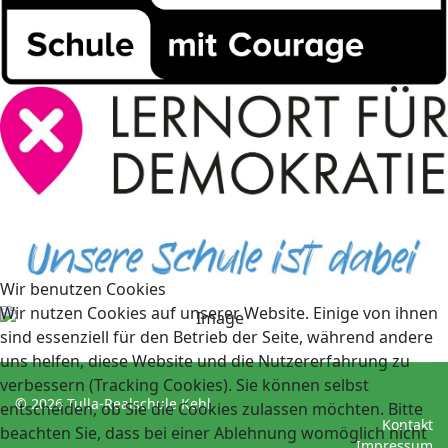
Wir benutzen Cookies
Wir nutzen Cookies auf unserer Website. Einige von ihnen
sind essenziell für den Betrieb der Seite, während andere
uns helfen, diese Website und die Nutzererfahrung zu
verbessern (Tracking Cookies). Sie können selbst
© 2026 Tulla-Realschule Kehl
entscheiden, ob Sie die Cookies zulassen möchten. Bitte
Kontakt
beachten Sie, dass bei einer Ablehnung womöglich nicht
Impressum